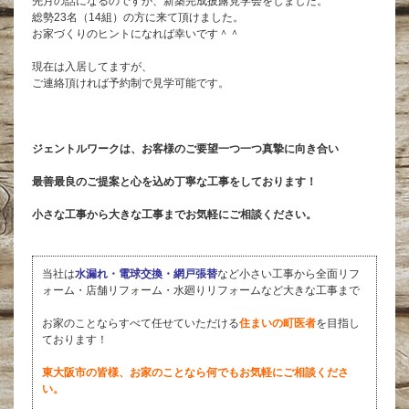
先月の話になるのですが、新築完成披露見学会をしました。
総勢23名（14組）の方に来て頂けました。
お家づくりのヒントになれば幸いです＾＾
現在は入居してますが、
ご連絡頂ければ予約制で見学可能です。
ジェントルワークは、お客様のご要望一つ一つ真摯に向き合い
最善最良のご提案と心を込め丁寧な工事をしております！
小さな工事から大きな工事までお気軽にご相談ください。
当社は
水漏れ・電球交換・網戸張替
など小さい工事から全面リフ
ォーム・店舗リフォーム・水廻りリフォームなど大きな工事まで
お家のことならすべて任せていただける
住まいの町医者
を目指し
ております！
東大阪市の皆様、お家のことなら何でもお気軽にご相談くださ
い。