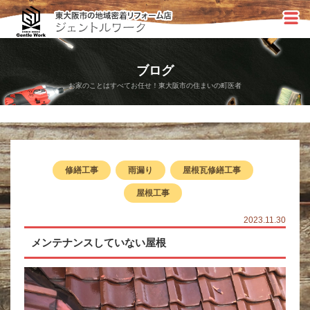
ブログ
お家のことはすべてお任せ！東大阪市の住まいの町医者
修繕工事
雨漏り
屋根瓦修繕工事
屋根工事
2023.11.30
メンテナンスしていない屋根