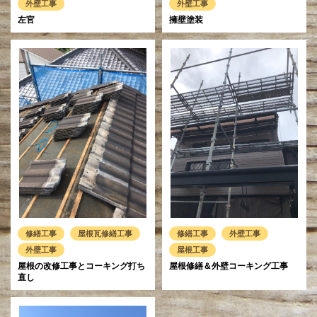
外壁工事
外壁工事
左官
擁壁塗装
修繕工事
屋根瓦修繕工事
修繕工事
外壁工事
外壁工事
屋根工事
屋根の改修工事とコーキング打ち
屋根修繕＆外壁コーキング工事
直し