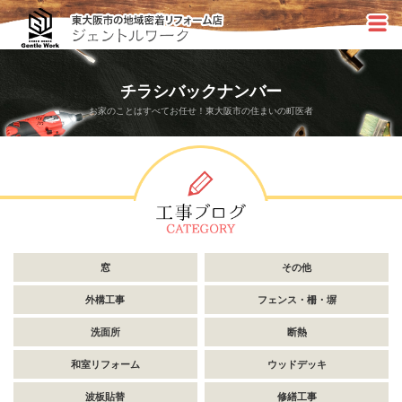
チラシバックナンバー
お家のことはすべてお任せ！東大阪市の住まいの町医者
窓
その他
外構工事
フェンス・柵・塀
洗面所
断熱
和室リフォーム
ウッドデッキ
波板貼替
修繕工事