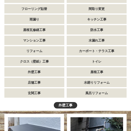
フローリング貼替
間取り変更
雨漏り
キッチン工事
屋根瓦修繕工事
防水工事
マンション工事
水漏れ工事
リフォーム
カーポート・テラス工事
クロス（壁紙）工事
トイレ
外壁工事
屋根工事
店舗工事
水廻りリフォーム
玄関工事
風呂リフォーム
外壁工事