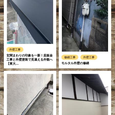
外壁工事
玄関まわりの印象を一新！庇板金
修繕工事
外壁工事
工事と外壁塗装で見違える外観へ
モルタル外壁の修繕
【東大…