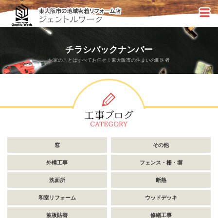
チラシバックナンバー
お家のことはすべてお任せ！東大阪市の住まいの町医者
窓
その他
外構工事
フェンス・柵・塀
洗面所
断熱
和室リフォーム
ウッドデッキ
波板貼替
修繕工事