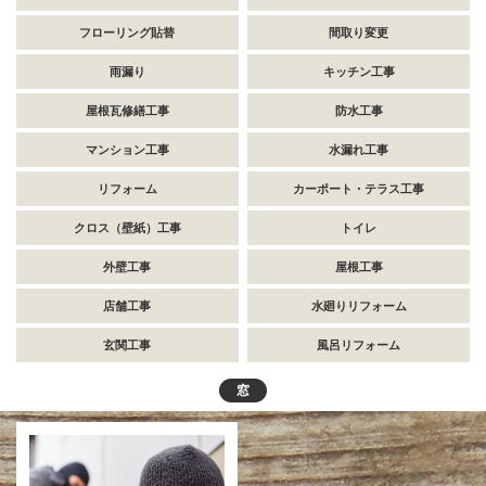
フローリング貼替
間取り変更
雨漏り
キッチン工事
屋根瓦修繕工事
防水工事
マンション工事
水漏れ工事
リフォーム
カーポート・テラス工事
クロス（壁紙）工事
トイレ
外壁工事
屋根工事
店舗工事
水廻りリフォーム
玄関工事
風呂リフォーム
窓