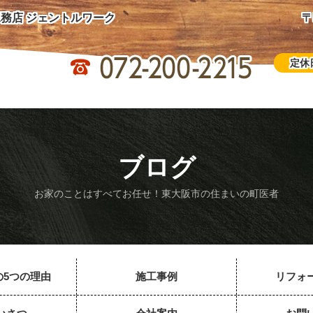
務店 ジェントルワーク
〒
定休
ブログ
お家のことはすべてお任せ！東大阪市の住まいの町医者
の5つの理由
施工事例
リフォ