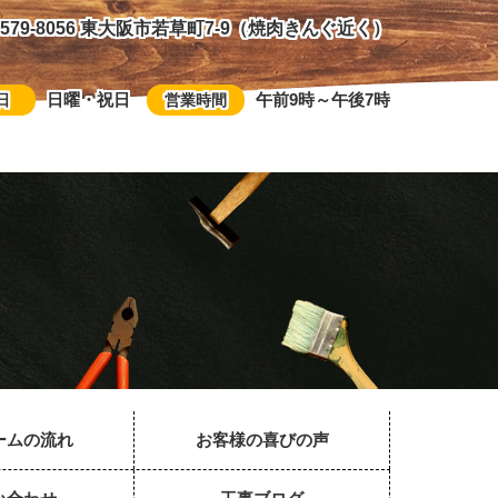
579-8056 東大阪市若草町7-9（焼肉きんぐ近く）
日曜・祝日
午前9時～午後7時
日
営業時間
ームの流れ
お客様の喜びの声