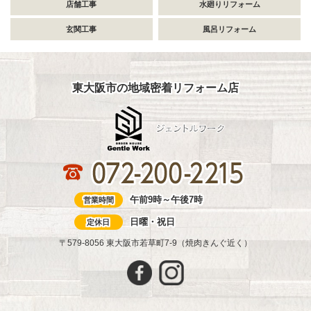
店舗工事
水廻りリフォーム
玄関工事
風呂リフォーム
東大阪市の地域密着リフォーム店
午前9時～午後7時
営業時間
日曜・祝日
定休日
〒579-8056 東大阪市若草町7-9（焼肉きんぐ近く）