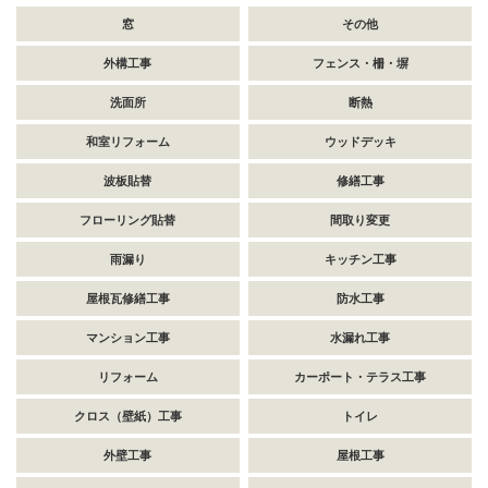
窓
その他
外構工事
フェンス・柵・塀
洗面所
断熱
和室リフォーム
ウッドデッキ
波板貼替
修繕工事
フローリング貼替
間取り変更
雨漏り
キッチン工事
屋根瓦修繕工事
防水工事
マンション工事
水漏れ工事
リフォーム
カーポート・テラス工事
クロス（壁紙）工事
トイレ
外壁工事
屋根工事