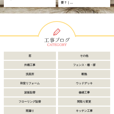
要？｜…
窓
その他
外構工事
フェンス・柵・塀
洗面所
断熱
和室リフォーム
ウッドデッキ
波板貼替
修繕工事
フローリング貼替
間取り変更
雨漏り
キッチン工事