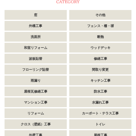
窓
その他
外構工事
フェンス・柵・塀
洗面所
断熱
和室リフォーム
ウッドデッキ
波板貼替
修繕工事
フローリング貼替
間取り変更
雨漏り
キッチン工事
屋根瓦修繕工事
防水工事
マンション工事
水漏れ工事
リフォーム
カーポート・テラス工事
クロス（壁紙）工事
トイレ
外壁工事
屋根工事