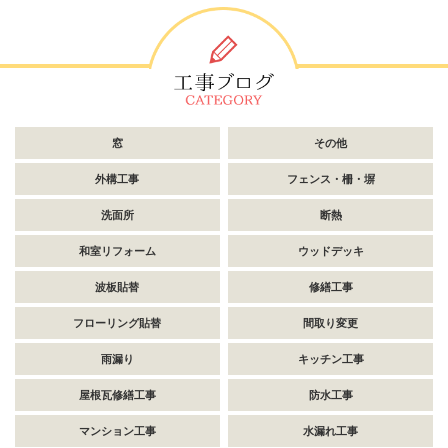
窓
その他
外構工事
フェンス・柵・塀
洗面所
断熱
和室リフォーム
ウッドデッキ
波板貼替
修繕工事
フローリング貼替
間取り変更
雨漏り
キッチン工事
屋根瓦修繕工事
防水工事
マンション工事
水漏れ工事