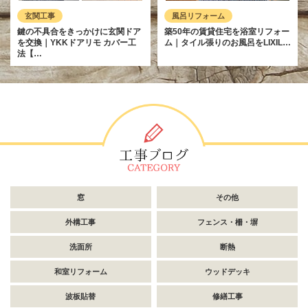
玄関工事
風呂リフォーム
鍵の不具合をきっかけに玄関ドア
築50年の賃貸住宅を浴室リフォー
を交換｜YKKドアリモ カバー工
ム｜タイル張りのお風呂をLIXIL…
法【…
窓
その他
外構工事
フェンス・柵・塀
洗面所
断熱
和室リフォーム
ウッドデッキ
波板貼替
修繕工事