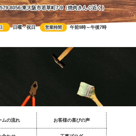
579-8056 東大阪市若草町7-9（焼肉きんぐ近く）
日曜・祝日
午前9時～午後7時
日
営業時間
ームの流れ
お客様の喜びの声