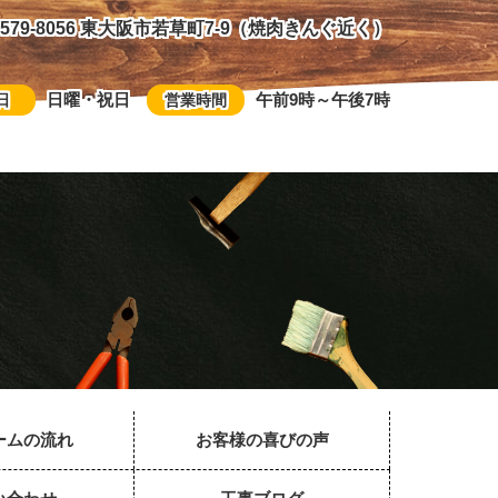
579-8056 東大阪市若草町7-9（焼肉きんぐ近く）
日曜・祝日
午前9時～午後7時
日
営業時間
ームの流れ
お客様の喜びの声