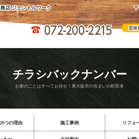
務店 ジェントルワーク
〒
定休
チラシバックナンバー
お家のことはすべてお任せ！東大阪市の住まいの町医者
の5つの理由
施工事例
リフォ